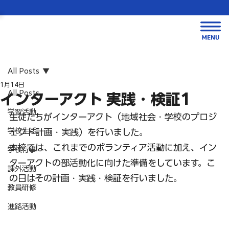
All Posts
1月14日
All Posts
インターアクト 実践・検証1
学習活動
生徒たちがインターアクト（地域社会・学校のプロジ
学校生活
ェクト計画・実践）を行いました。
本校では、これまでのボランティア活動に加え、イン
学校行事
ターアクトの部活動化に向けた準備をしています。こ
課外活動
の日はその計画・実践・検証を行いました。
教員研修
進路活動