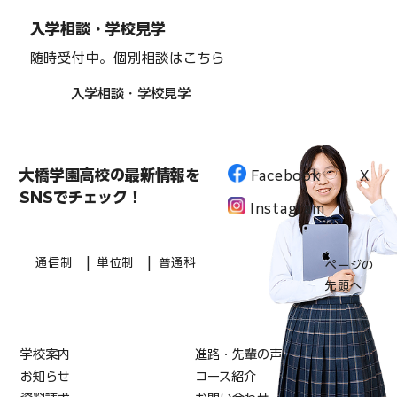
入学相談・学校見学
随時受付中。個別相談はこちら
入学相談・学校見学
大橋学園高校の最新情報を
Facebook
X
SNSでチェック！
Instagram
|
|
通信制
単位制
普通科
ページの
先頭へ
学校案内
進路・先輩の声
お知らせ
コース紹介