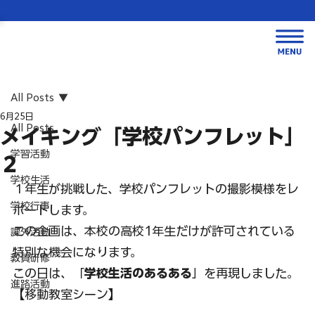
All Posts
6月25日
All Posts
メイキング「学校パンフレット」
学習活動
２
学校生活
１年生が挑戦した、学校パンフレットの撮影模様をレ
学校行事
ポートします。
この企画は、本校の高校1年生だけが許可されている
課外活動
特別な機会になります。
教員研修
この日は、「
学校生活のあるある
」を再現しました。
進路活動
【移動教室シーン】