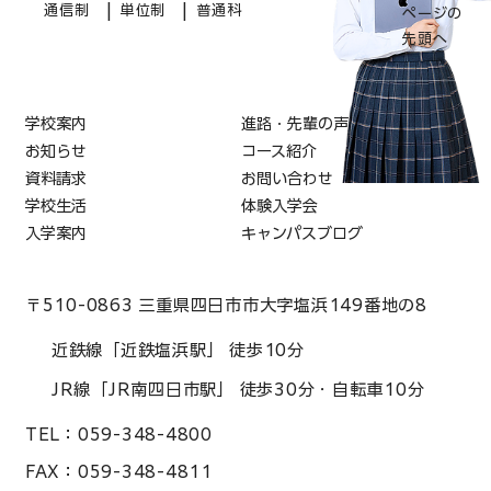
|
|
通信制
単位制
普通科
ページの
先頭へ
学校案内
進路・先輩の声
お知らせ
コース紹介
資料請求
お問い合わせ
学校生活
体験入学会
入学案内
キャンパスブログ
〒510-0863 三重県四日市市大字塩浜149番地の8
近鉄線「近鉄塩浜駅」 徒歩10分
JR線「JR南四日市駅」 徒歩30分・自転車10分
TEL：
059-348-4800
FAX：
059-348-4811