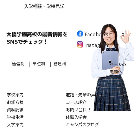
入学相談・学校見学
大橋学園高校の最新情報を
Facebook
X
SNSでチェック！
Instagram
|
|
通信制
単位制
普通科
ページの
先頭へ
学校案内
進路・先輩の声
お知らせ
コース紹介
資料請求
お問い合わせ
学校生活
体験入学会
入学案内
キャンパスブログ