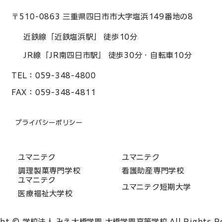
〒510-0863 三重県四日市市大字塩浜149番地の8
近鉄線「近鉄塩浜駅」 徒歩10分
JR線「JR南四日市駅」 徒歩30分・自転車10分
TEL：
059-348-4800
FAX：
059-348-4811
プライバシーポリシー
ユマニテク
ユマニテク
調理製菓専門学校
看護助産専門学校
ユマニテク
ユマニテク短期大学
医療福祉大学校
ght © 学校法人 みえ大橋学園 大橋学園高等学校 All Rights Re