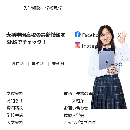
入学相談・学校見学
大橋学園高校の最新情報を
Facebook
X
SNSでチェック！
Instagram
|
|
通信制
単位制
普通科
ページの
先頭へ
学校案内
進路・先輩の声
お知らせ
コース紹介
資料請求
お問い合わせ
学校生活
体験入学会
入学案内
キャンパスブログ