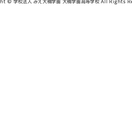
ght © 学校法人 みえ大橋学園 大橋学園高等学校 All Rights Re