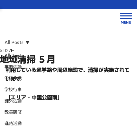
All Posts
5月27日
All Posts
地域清掃 ５月
学習活動
利用している通学路や周辺施設で、清掃が実施されて
学校生活
います。
学校行事
「エリア・中里公園南」
課外活動
教員研修
進路活動