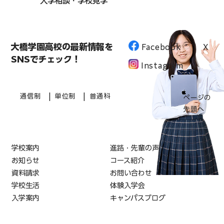
入学相談・学校見学
大橋学園高校の最新情報を
Facebook
X
SNSでチェック！
Instagram
|
|
通信制
単位制
普通科
ページの
先頭へ
学校案内
進路・先輩の声
お知らせ
コース紹介
資料請求
お問い合わせ
学校生活
体験入学会
入学案内
キャンパスブログ