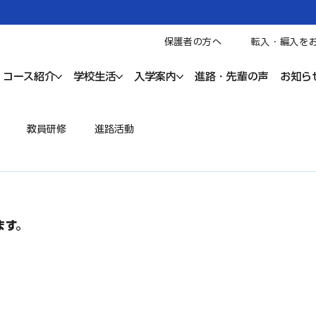
保護者の方へ
転入・編入を
コース紹介
学校生活
入学案内
進路・先輩の声
お知ら
教員研修
進路活動
ます。