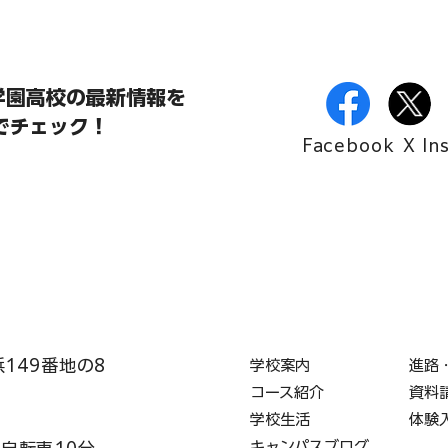
学園高校の最新情報を
Sでチェック！
Facebook
X
In
浜149番地の8
学校案内
進路
コース紹介
資料
学校生活
体験
キャンパスブログ