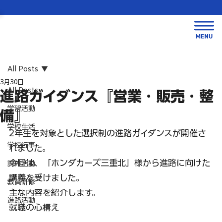
All Posts
3月30日
All Posts
進路ガイダンス『営業・販売・整
学習活動
備』
学校生活
2年生を対象とした選択制の進路ガイダンスが開催さ
学校行事
れました。
今回は、「ホンダカーズ三重北」様から進路に向けた
課外活動
講義を受けました。
教員研修
主な内容を紹介します。
進路活動
就職の心構え