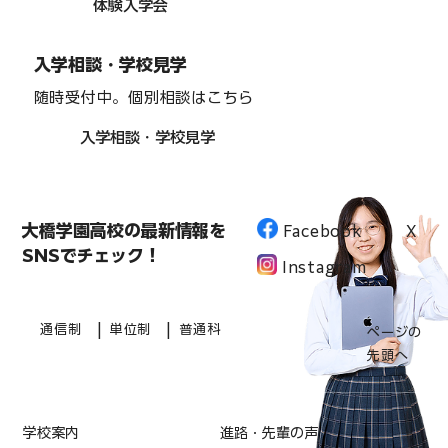
体験入学会
入学相談・学校見学
随時受付中。個別相談はこちら
入学相談・学校見学
大橋学園高校の最新情報を
Facebook
X
SNSでチェック！
Instagram
|
|
通信制
単位制
普通科
ページの
先頭へ
学校案内
進路・先輩の声