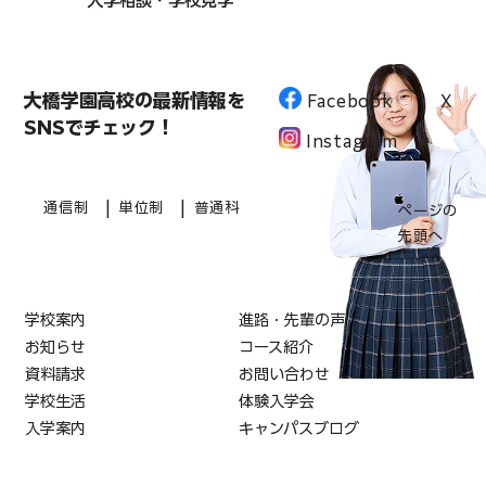
入学相談・学校見学
大橋学園高校の最新情報を
Facebook
X
SNSでチェック！
Instagram
|
|
通信制
単位制
普通科
ページの
先頭へ
学校案内
進路・先輩の声
お知らせ
コース紹介
資料請求
お問い合わせ
学校生活
体験入学会
入学案内
キャンパスブログ