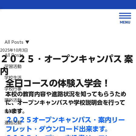
All Posts
2025年10月3日
All Posts
２０２５・オープンキャンパス 案
学習活動
内
学校生活
全日コースの体験入学会！
学校行事
本校の教育内容や進路状況を知ってもらうため
課外活動
に、オープンキャンバスや学校説明会を行って
います。
教員研修
２０２５オープンキャンパス・案内リー
進路活動
フレット・ダウンロード出来ます。