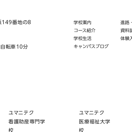
浜149番地の8
学校案内
進路
コース紹介
資料
学校生活
体験
キャンパスブログ
・自転車10分
ユマニテク
ユマニテク
看護助産専門学
医療福祉大学
校
校