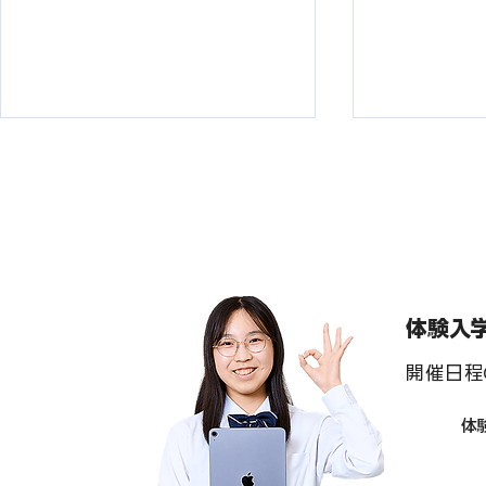
体験入
2026修学旅行２ー２「東京
2026修学
開催日程
駅 part２/グルメ・最高の景
駅 part
色」編
トリート・
体