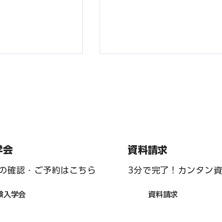
資料請求
学会
旅行２ー１「東京
2026修学旅行１「出発/
3分で完了！カンタン
の確認・ご予約はこちら
１/キャラクター・ス
の景色」編
最高の景色」編
資料請求
験入学会