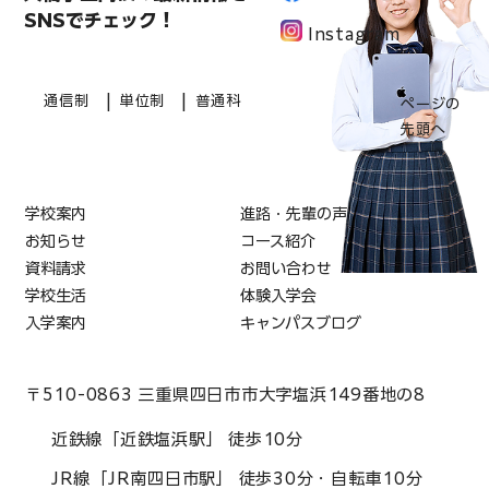
SNSでチェック！
Instagram
|
|
通信制
単位制
普通科
ページの
先頭へ
学校案内
進路・先輩の声
お知らせ
コース紹介
資料請求
お問い合わせ
学校生活
体験入学会
入学案内
キャンパスブログ
〒510-0863 三重県四日市市大字塩浜149番地の8
近鉄線「近鉄塩浜駅」 徒歩10分
JR線「JR南四日市駅」 徒歩30分・自転車10分