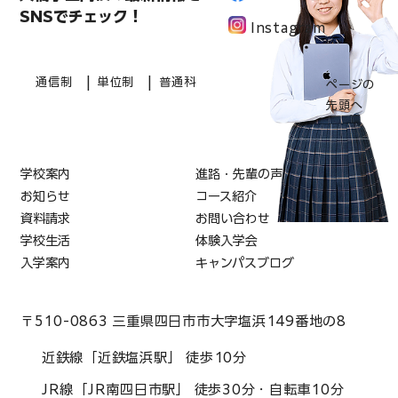
SNSでチェック！
Instagram
|
|
通信制
単位制
普通科
ページの
先頭へ
学校案内
進路・先輩の声
お知らせ
コース紹介
資料請求
お問い合わせ
学校生活
体験入学会
入学案内
キャンパスブログ
〒510-0863 三重県四日市市大字塩浜149番地の8
近鉄線「近鉄塩浜駅」 徒歩10分
JR線「JR南四日市駅」 徒歩30分・自転車10分