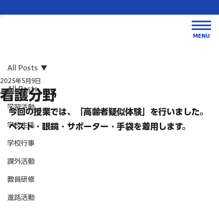
All Posts
2025年5月9日
All Posts
看護分野
学習活動
今回の授業では、「高齢者疑似体験」を行いました。
学校生活
ベスト・眼鏡・サポーター・手袋を着用します。
学校行事
課外活動
教員研修
進路活動