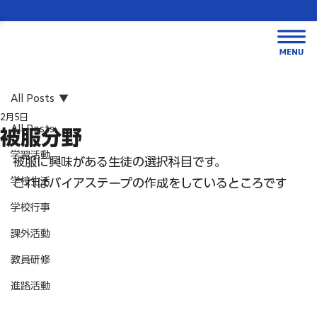
All Posts
2月5日
All Posts
被服分野
学習活動
被服に興味がある生徒の選択科目です。
学校生活
これはバイアステープの作成をしているところです
学校行事
課外活動
教員研修
進路活動