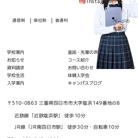
Instagram
|
|
通信制
単位制
普通科
ページの
先頭へ
学校案内
進路・先輩の声
お知らせ
コース紹介
資料請求
お問い合わせ
学校生活
体験入学会
入学案内
キャンパスブログ
〒510-0863 三重県四日市市大字塩浜149番地の8
近鉄線「近鉄塩浜駅」 徒歩10分
JR線「JR南四日市駅」 徒歩30分・自転車10分