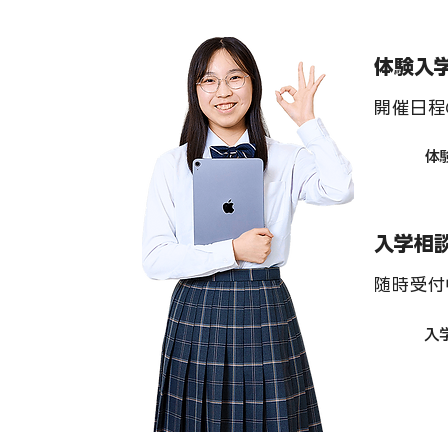
体験入
インターアクト部 「team
インターアク
開催日程
two」 駅周辺清掃 ７月
one」 駅
体
入学相
随時受付
入