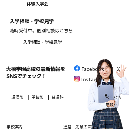
体験入学会
入学相談・学校見学
随時受付中。個別相談はこちら
入学相談・学校見学
大橋学園高校の最新情報を
Facebook
X
SNSでチェック！
Instagram
|
|
通信制
単位制
普通科
ページの
先頭へ
学校案内
進路・先輩の声