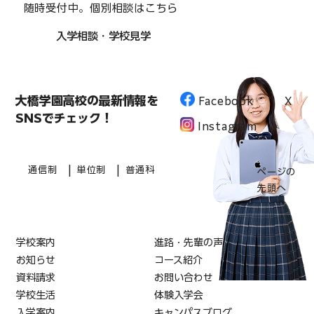
随時受付中。個別相談はこちら
入学相談・学校見学
大橋学園高校の最新情報を
Facebook
X
SNSでチェック！
Instagram
|
|
通信制
単位制
普通科
ページの
先頭へ
学校案内
進路・先輩の声
お知らせ
コース紹介
資料請求
お問い合わせ
学校生活
体験入学会
入学案内
キャンパスブログ