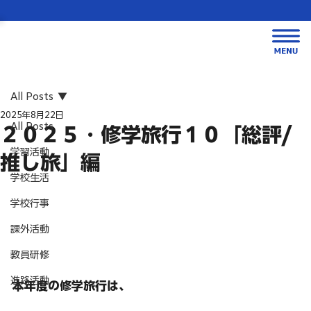
All Posts
2025年8月22日
All Posts
２０２５・修学旅行１０「総評/
学習活動
推し旅」編
学校生活
学校行事
課外活動
教員研修
進路活動
本年度の修学旅行は、