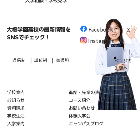
入学相談・学校見学
大橋学園高校の最新情報を
Facebook
X
SNSでチェック！
Instagram
|
|
通信制
単位制
普通科
ページの
先頭へ
学校案内
進路・先輩の声
お知らせ
コース紹介
資料請求
お問い合わせ
学校生活
体験入学会
入学案内
キャンパスブログ