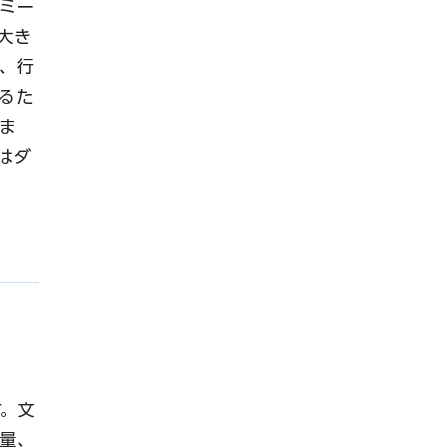
ミー
大き
、行
るた
ま
はダ
す。文
量、