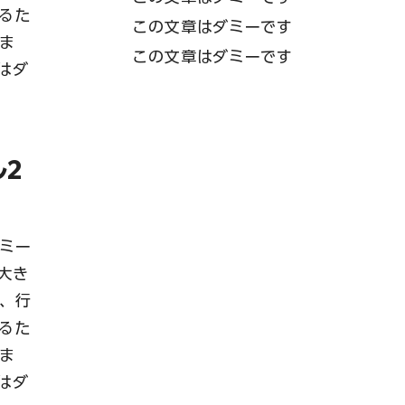
るた
この文章はダミーです
ま
この文章はダミーです
はダ
ル2
ミー
大き
、行
るた
ま
はダ