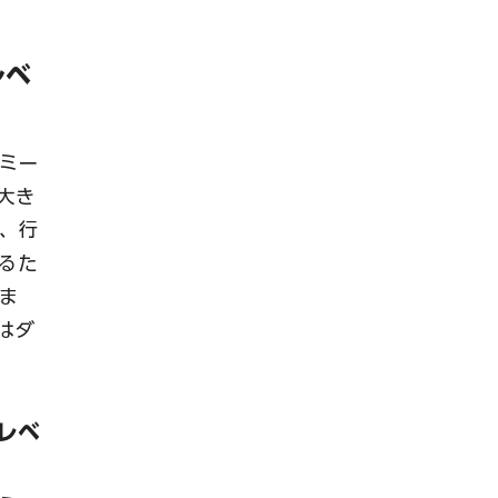
レベ
ミー
大き
、行
るた
ま
はダ
しレベ